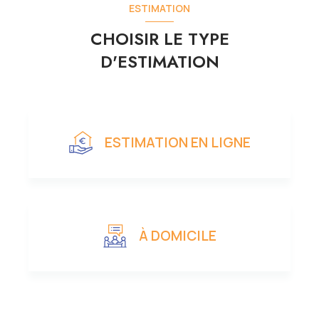
ESTIMATION
CHOISIR LE TYPE
D'ESTIMATION
ESTIMATION EN LIGNE
À DOMICILE
J'obtiens une estimation en 4 étapes
FORMULAIRE