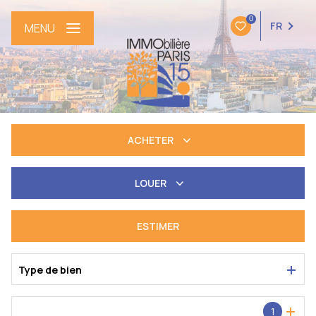
0
FR
MENU
ACHETER
De l'ancien
LOUER
à l'année
ESTIMER
Type de bien
Localisation
1