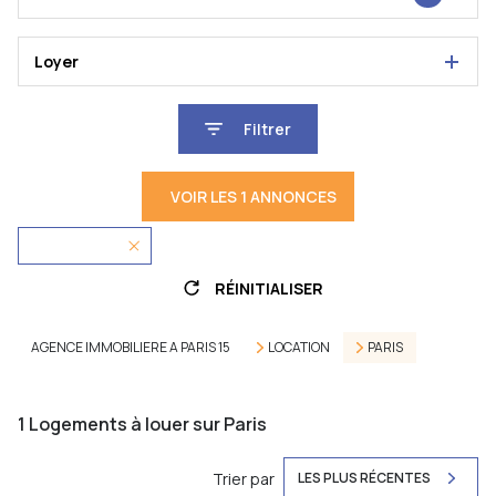
Loyer
Filtrer
VOIR LES
1
ANNONCES
75001 - Paris
RÉINITIALISER
AGENCE IMMOBILIERE A PARIS 15
LOCATION
PARIS
1
Logements à louer sur Paris
Trier par
LES PLUS RÉCENTES