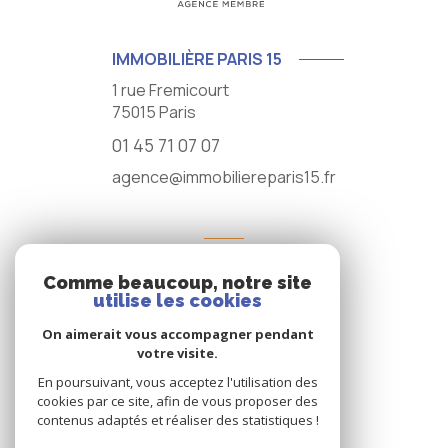
IMMOBILIÈRE PARIS 15
1 rue Fremicourt
75015
Paris
01 45 71 07 07
agence@immobiliereparis15.fr
NOS RÉSEAUX
Comme beaucoup, notre site
NOUS SUIVRE
utilise les cookies
On aimerait vous accompagner pendant
votre visite.
En poursuivant, vous acceptez l'utilisation des
cookies par ce site, afin de vous proposer des
contenus adaptés et réaliser des statistiques !