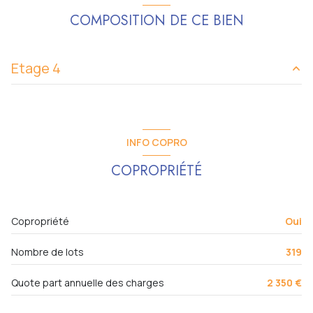
COMPOSITION DE CE BIEN
Chauffage collectif : radiateur (autre)
exposition Sud-Est
Etage 4
1 niveau(x)
entrée
5.41 m²
4ème étage
degagement
1.05 m²
INFO COPRO
salon/sejour
19.15 m²
8 étage(s)
COPROPRIÉTÉ
chambre
12.05 m²
ascenseur
salle d'eau
3.39 m²
Copropriété
Oui
WC
1.44 m²
cave
Nombre de lots
319
Quote part annuelle des charges
2 350 €