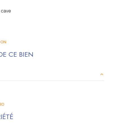
cave
ION
E CE BIEN
17.33 m²
3.17 m²
RO
7.61 m²
IÉTÉ
3.40 m²