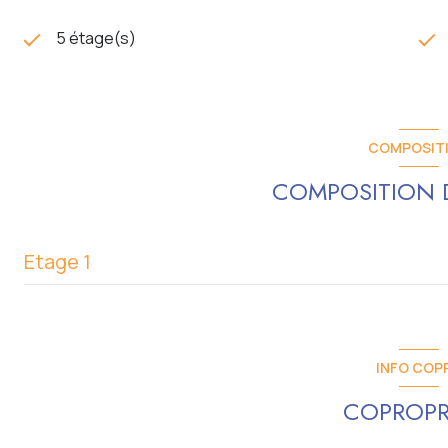
5 étage(s)
COMPOSIT
COMPOSITION D
Etage 1
salon/sejour
cuisine
INFO COP
chambre
COPROPR
salle de bain