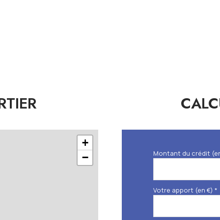
RTIER
CALC
+
Montant du crédit (e
−
Votre apport (en €) *