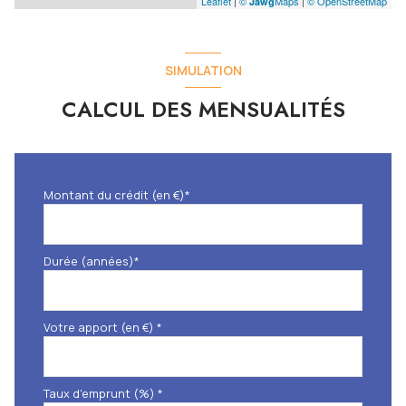
Leaflet
|
©
Maps
|
© OpenStreetMap
Jawg
SIMULATION
CALCUL DES MENSUALITÉS
Montant du crédit (en €)*
Durée (années)*
Votre apport (en €) *
Taux d'emprunt (%) *