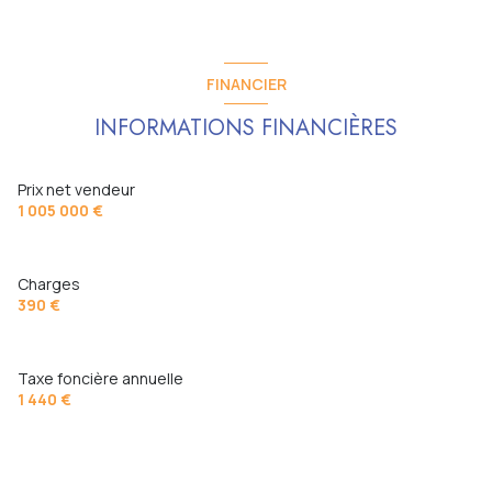
visiophone
interphone
FINANCIER
INFORMATIONS FINANCIÈRES
quartier Cambronne
accès handicapé
Prix net vendeur
1 005 000 €
Charges
390 €
Taxe foncière annuelle
1 440 €