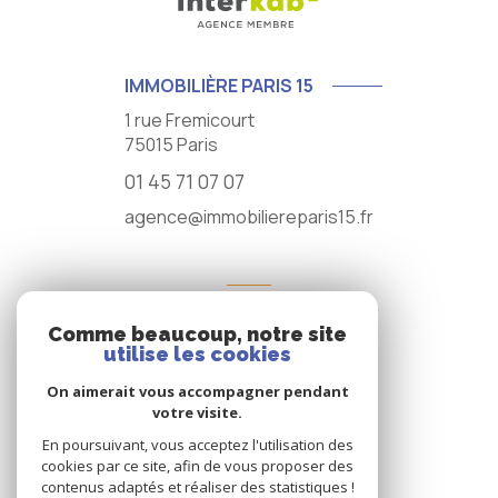
IMMOBILIÈRE PARIS 15
1 rue Fremicourt
75015
Paris
01 45 71 07 07
agence@immobiliereparis15.fr
NOS RÉSEAUX
Comme beaucoup, notre site
NOUS SUIVRE
utilise les cookies
On aimerait vous accompagner pendant
votre visite.
En poursuivant, vous acceptez l'utilisation des
cookies par ce site, afin de vous proposer des
contenus adaptés et réaliser des statistiques !