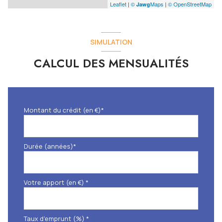
Leaflet
|
©
Maps
|
© OpenStreetMap
Jawg
SIMULATION
CALCUL DES MENSUALITÉS
Montant du crédit (en €)*
Durée (années)*
Votre apport (en €) *
Taux d'emprunt (%) *