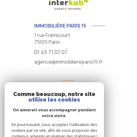
IMMOBILIÈRE PARIS 15
1 rue Fremicourt
75015
Paris
01 45 71 07 07
agence@immobiliereparis15.fr
NOS RÉSEAUX
Comme beaucoup, notre site
NOUS SUIVRE
utilise les cookies
On aimerait vous accompagner pendant
votre visite.
En poursuivant, vous acceptez l'utilisation des
cookies par ce site, afin de vous proposer des
contenus adaptés et réaliser des statistiques !