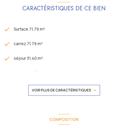
CARACTÉRISTIQUES DE CE BIEN
Surface 71,79 m²
carrez 71,79 m²
séjour 31,40 m²
1 chambre(s)
1 salle(s) d'eau
VOIR PLUS DE CARACTÉRISTIQUES
construit en 1965
cuisine séparée (équipée)
COMPOSITION