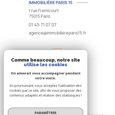
IMMOBILIÈRE PARIS 15
1 rue Fremicourt
75015
Paris
01 45 71 07 07
agence@immobiliereparis15.fr
NOS RÉSEAUX
Comme beaucoup, notre site
NOUS SUIVRE
utilise les cookies
On aimerait vous accompagner pendant
votre visite.
En poursuivant, vous acceptez l'utilisation des
cookies par ce site, afin de vous proposer des
contenus adaptés et réaliser des statistiques !
© 2026 | Tous droits réservés
PARAMÉTRER