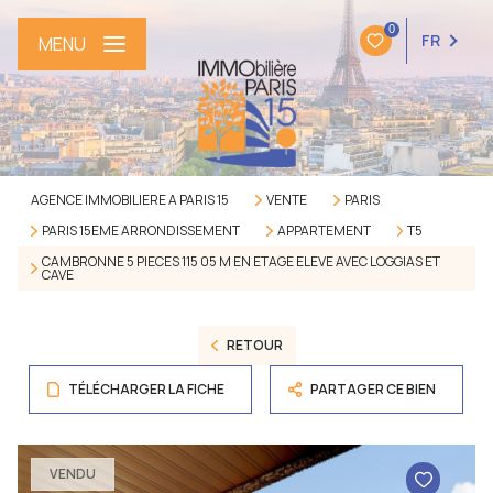
0
FR
MENU
AGENCE IMMOBILIERE A PARIS 15
VENTE
PARIS
PARIS 15EME ARRONDISSEMENT
APPARTEMENT
T5
CAMBRONNE 5 PIECES 115 05 M EN ETAGE ELEVE AVEC LOGGIAS ET
CAVE
RETOUR
TÉLÉCHARGER LA FICHE
PARTAGER CE BIEN
VENDU