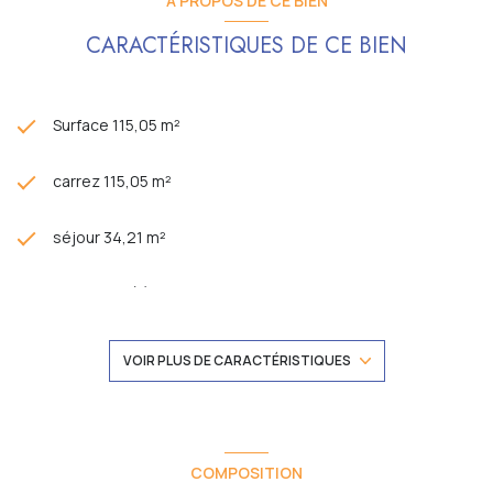
A PROPOS DE CE BIEN
CARACTÉRISTIQUES DE CE BIEN
Surface 115,05 m²
carrez 115,05 m²
séjour 34,21 m²
3 chambre(s)
1 salle(s) de bain
VOIR PLUS DE CARACTÉRISTIQUES
1 salle(s) d'eau
cuisine séparée (équipée)
COMPOSITION