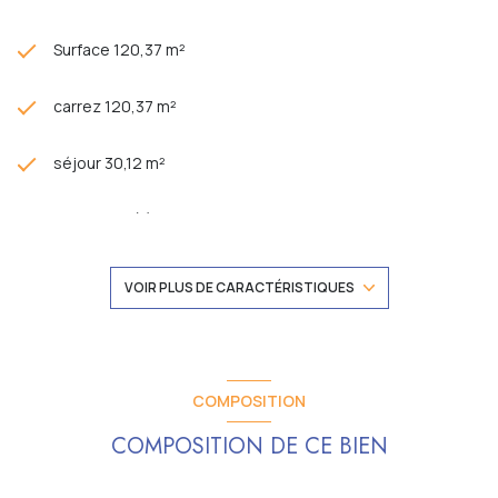
Surface 120,37 m²
carrez 120,37 m²
séjour 30,12 m²
4 chambre(s)
1 salle(s) de bain
VOIR PLUS DE CARACTÉRISTIQUES
1 salle(s) d'eau
construit en 1976
COMPOSITION
COMPOSITION DE CE BIEN
cuisine séparée (équipée)