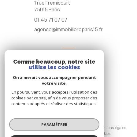
1 rue Fremicourt
75015
Paris
01 45 71 07 07
agence@immobiliereparis15.fr
NOS RÉSEAUX
Comme beaucoup, notre site
NOUS SUIVRE
utilise les cookies
On aimerait vous accompagner pendant
votre visite.
En poursuivant, vous acceptez l'utilisation des
cookies par ce site, afin de vous proposer des
contenus adaptés et réaliser des statistiques !
© 2026 | Tous droits réservés
PARAMÉTRER
Nos honoraires
Nos partenaires
Mentions légales
Admin
Politique RGPD
Cookies