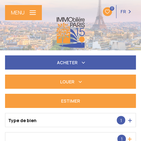
0
FR
MENU
ACHETER
De l'ancien
LOUER
à l'année
ESTIMER
Type de bien
1
Localisation
1