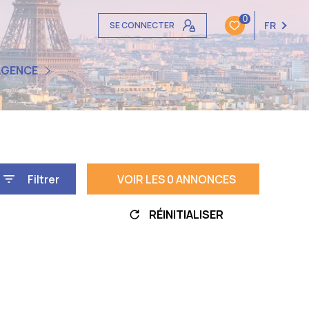
0
FR
SE CONNECTER
S-NOUS ?
AGENCE
LIENTS
Filtrer
VOIR LES
0
ANNONCES
RÉINITIALISER