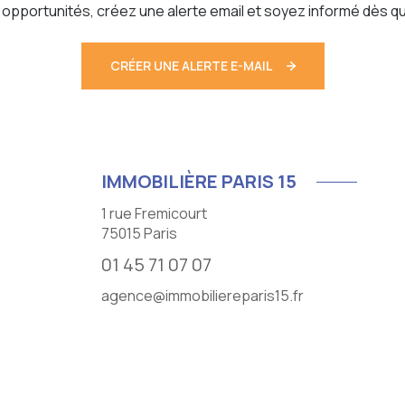
pportunités, créez une alerte email et soyez informé dès qu
CRÉER UNE ALERTE E-MAIL
IMMOBILIÈRE PARIS 15
1 rue Fremicourt
75015
Paris
01 45 71 07 07
agence@immobiliereparis15.fr