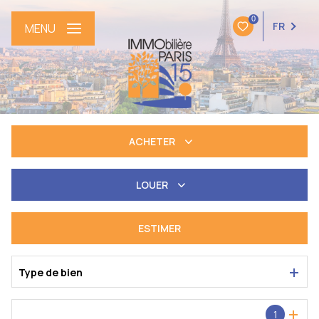
0
FR
MENU
ACHETER
De l'ancien
LOUER
à l'année
ESTIMER
Type de bien
Localisation
1