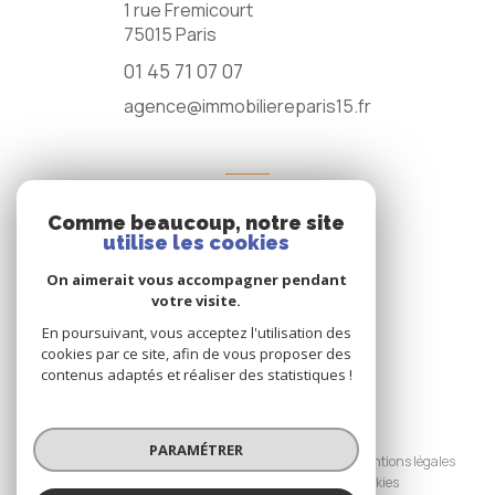
1 rue Fremicourt
75015
Paris
01 45 71 07 07
agence@immobiliereparis15.fr
NOS RÉSEAUX
Comme beaucoup, notre site
NOUS SUIVRE
utilise les cookies
On aimerait vous accompagner pendant
votre visite.
En poursuivant, vous acceptez l'utilisation des
cookies par ce site, afin de vous proposer des
contenus adaptés et réaliser des statistiques !
© 2026 | Tous droits réservés
PARAMÉTRER
Nos honoraires
Nos partenaires
Mentions légales
Admin
Politique RGPD
Cookies